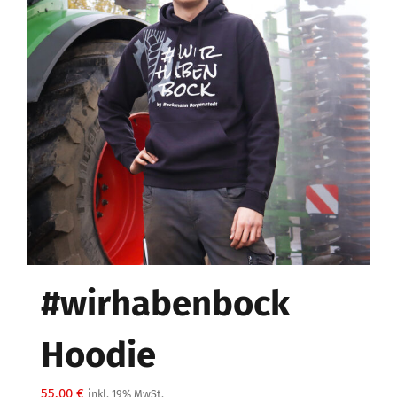
#wirhabenbock
Hoodie
55,00
€
inkl. 19% MwSt.