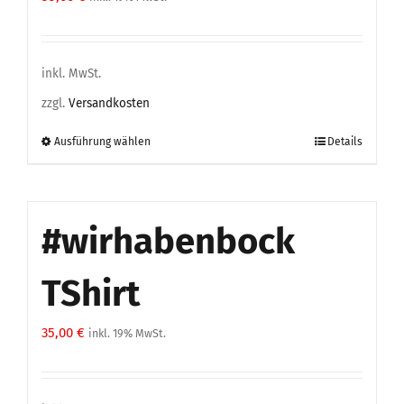
inkl. MwSt.
zzgl.
Versandkosten
Ausführung wählen
Details
Dieses
Produkt
weist
mehrere
#wirhabenbock
Varianten
auf.
TShirt
Die
Optionen
35,00
€
inkl. 19% MwSt.
können
auf
der