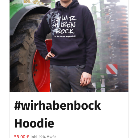
#wirhabenbock
Hoodie
55,00
€
inkl. 19% MwSt.