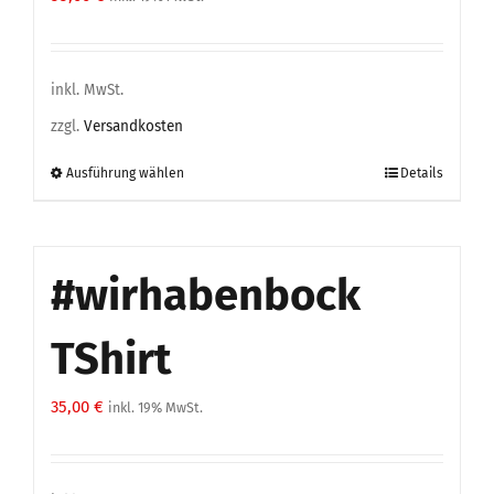
inkl. MwSt.
zzgl.
Versandkosten
Ausführung wählen
Details
Dieses
Produkt
weist
mehrere
#wirhabenbock
Varianten
auf.
TShirt
Die
Optionen
35,00
€
inkl. 19% MwSt.
können
auf
der