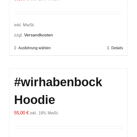
inkl. MwSt.
zzgl.
Versandkosten
Ausführung wählen
Details
Dieses
Produkt
weist
mehrere
#wirhabenbock
Varianten
auf.
Hoodie
Die
Optionen
55,00
€
inkl. 19% MwSt.
können
auf
der