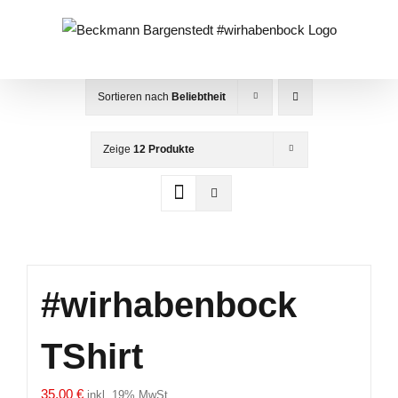
Zum
Inhalt
springen
Sortieren nach
Beliebtheit
Zeige
12 Produkte
#wirhabenbock
TShirt
35,00
€
inkl. 19% MwSt.