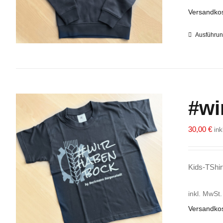
Versandko
Ausführun
#wi
30,00
€
in
Kids-TShir
inkl. MwSt.
Versandko