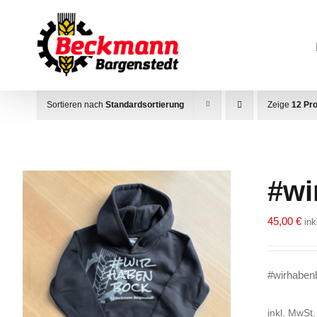
Zum
Inhalt
springen
Sortieren nach
Standardsortierung
Zeige
12 Pr
#wi
45,00
€
in
#wirhabenb
inkl. MwSt.