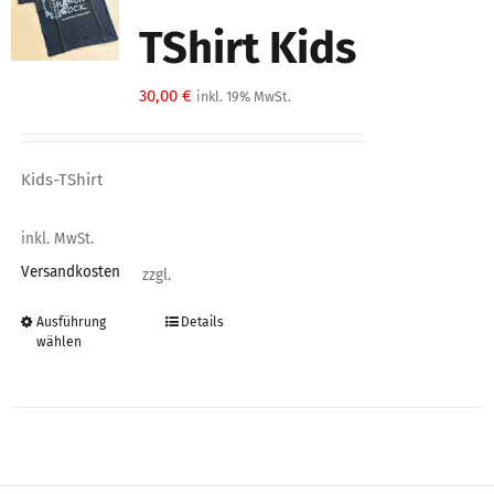
Die
Optionen
TShirt Kids
können
auf
30,00
€
inkl. 19% MwSt.
der
Produktseite
Kids-TShirt
gewählt
werden
inkl. MwSt.
Versandkosten
zzgl.
Ausführung
Details
Dieses
wählen
Produkt
weist
mehrere
Varianten
auf.