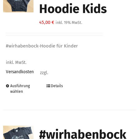
Hoodie Kids
45,00
€
inkl. 19% MwSt.
#wirhabenbock-Hoodie für Kinder
inkl. MwSt.
Versandkosten
zzgl.
Ausführung
Details
Dieses
wählen
Produkt
weist
mehrere
Varianten
#wirhabenbock
auf.