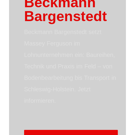
Beckmann
Bargenstedt
Beckmann Bargenstedt setzt
Massey Ferguson im
Lohnunternehmen ein: Baureihen,
Technik und Praxis im Feld – von
Bodenbearbeitung bis Transport in
Schleswig-Holstein. Jetzt
informieren.