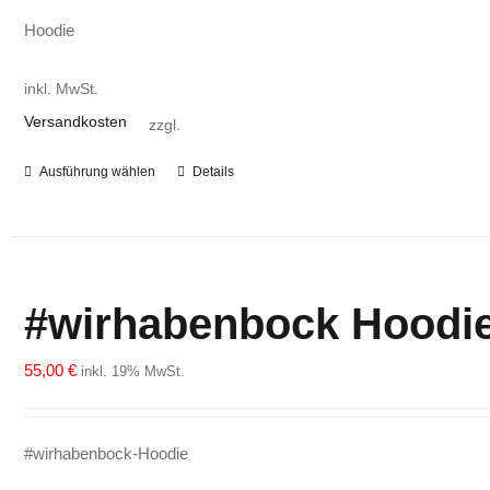
Hoodie
inkl. MwSt.
Versandkosten
zzgl.
Ausführung wählen
Details
Dieses
Produkt
weist
mehrere
Varianten
#wirhabenbock Hoodi
auf.
Die
55,00
€
inkl. 19% MwSt.
Optionen
können
auf
#wirhabenbock-Hoodie
der