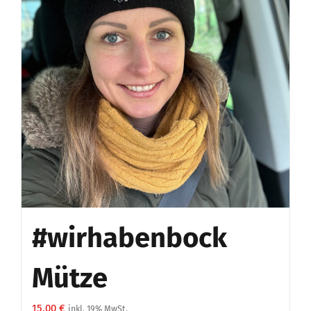
#wirhabenbock
Mütze
15,00
€
inkl. 19% MwSt.